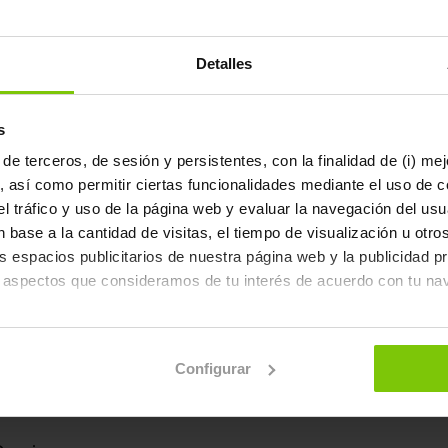
Detalles
s
de terceros, de sesión y persistentes, con la finalidad de (i) me
, así como permitir ciertas funcionalidades mediante el uso de c
r el tráfico y uso de la página web y evaluar la navegación del us
Actualidad
Motivación
 base a la cantidad de visitas, el tiempo de visualización u otr
los espacios publicitarios de nuestra página web y la publicidad p
 aspectos que consideramos de tu interés de acuerdo con tu na
 trataremos tus datos personales para para pode
ctar con nuestro Delegado de Protección de Dato
aceptas el almacenamiento de todas las cookies en tu dispositivo
Configurar
n "Configurar".
derechos, así como consultar el resto de inform
n sobre cómo utilizamos las cookies dirígete a nuestra
Política