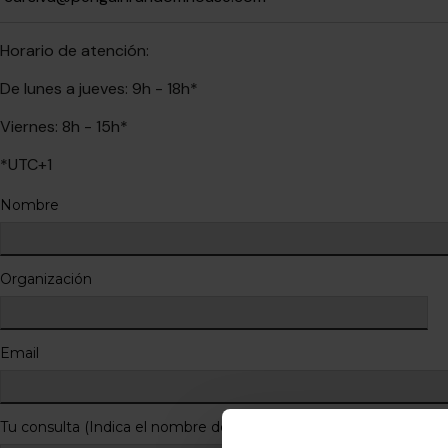
Horario de atención:
De lunes a jueves: 9h - 18h
*
Viernes: 8h - 15h
*
*UTC+1
Nombre
Organización
Email
Tu consulta (Indica el nombre del conferenciante en que estás i