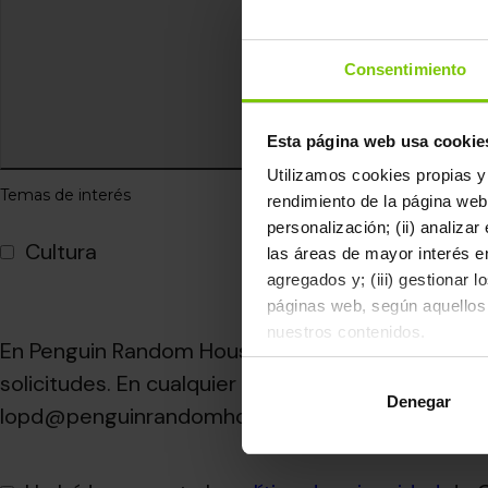
Consentimiento
Esta página web usa cookie
Utilizamos cookies propias y 
Temas de interés
rendimiento de la página web
personalización; (ii) analiza
Cultura
Educación
las áreas de mayor interés en
agregados y; (iii) gestionar 
páginas web, según aquellos
nuestros contenidos.
En Penguin Random House Grupo Editorial, S.A.U,
solicitudes. En cualquier momento puedes conta
Al hacer clic en "Aceptar", 
Denegar
rechazarlas pulsando el botó
lopd@penguinrandomhouse.com y hacer valer tus 
Para obtener más informació