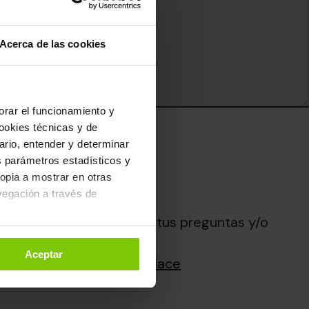
Acerca de las cookies
jorar el funcionamiento y
ookies técnicas y de
uario, entender y determinar
Management
os parámetros estadísticos y
ropia a mostrar en otras
vegación a través de
r procesar y responder a tus preguntas y/o
s a través del correo
. Puedes configurarlas o
Aceptar
ación en el siguiente
enlace
 de Cookies
.