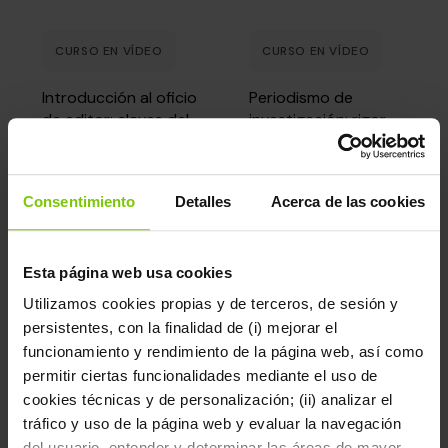
CURSO EN VÍDEO
CURSO EN VÍDEO
Introducción al oficio
Periodismo de
de editor: claves del
investigación: rigor,
sector editorial con
ética y valentía con
Silvia Querini
Lydia Cacho
Consentimiento
Detalles
Acerca de las cookies
149,00 €
149,00 €
Esta página web usa cookies
Utilizamos cookies propias y de terceros, de sesión y
persistentes, con la finalidad de (i) mejorar el
funcionamiento y rendimiento de la página web, así como
permitir ciertas funcionalidades mediante el uso de
cookies técnicas y de personalización; (ii) analizar el
tráfico y uso de la página web y evaluar la navegación
CURSO EN VÍDEO
CURSO EN VÍDEO
del usuario, entender y determinar las áreas de mayor