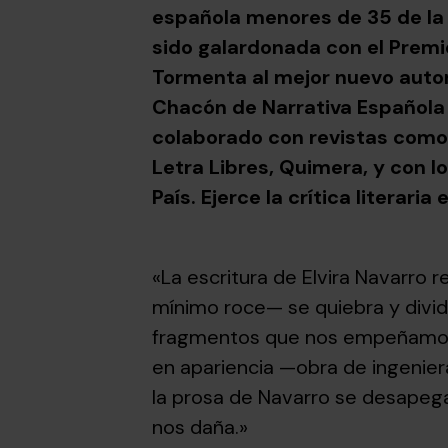
española menores de 35 de la r
CONSULTAR DISPONIBILIDAD
sido galardonada con el Premi
Tormenta al mejor nuevo autor 
Chacón de Narrativa Española p
colaborado con revistas como E
Letra Libres, Quimera, y con los
País. Ejerce la crítica literari
«La escritura de Elvira Navarro 
mínimo roce— se quiebra y divi
fragmentos que nos empeñamos 
en apariencia —obra de ingenier
la prosa de Navarro se desapega
nos daña.»