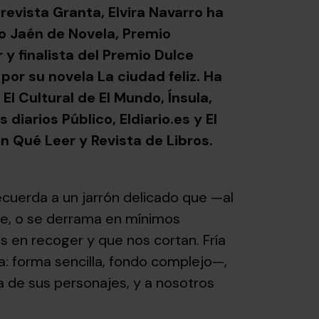
evista Granta, Elvira Navarro ha
o Jaén de Novela, Premio
y finalista del Premio Dulce
or su novela La ciudad feliz. Ha
l Cultural de El Mundo, Ínsula,
 diarios Público, Eldiario.es y El
a en Qué Leer y Revista de Libros.
recuerda a un jarrón delicado que —al
de, o se derrama en mínimos
en recoger y que nos cortan. Fría
a: forma sencilla, fondo complejo—,
 de sus personajes, y a nosotros