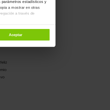
os parámetros estadísticos y
ropia a mostrar en otras
ó
vegación a través de
es
. Puedes configurarlas o
re
Aceptar
ón
 de Cookies
.
feliz
emio
evo