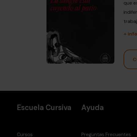
que es
indif
traba
+ inf
C
Escuela Cursiva
Ayuda
Cursos
Preguntas Frecuentes