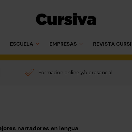
ESCUELA
EMPRESAS
REVISTA CURS
e Elvira
Formación online y/o presencial
ios medios de
iteraria
mejores narradores en lengua