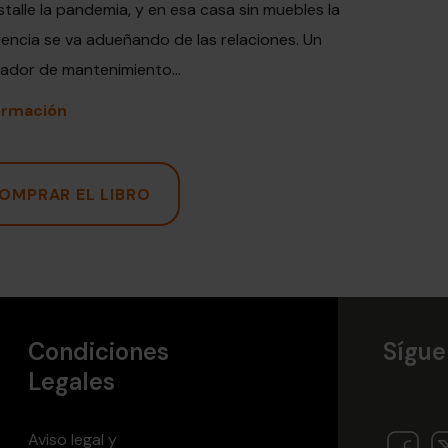
talle la pandemia, y en esa casa sin muebles la
erencia se va adueñando de las relaciones. Un
jador de mantenimiento...
ormación
OMPRAR EL LIBRO
Condiciones
Sígue
Legales
Aviso legal y