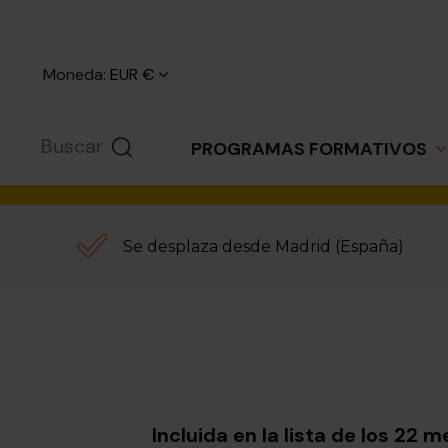
Moneda:
EUR €
PROGRAMAS FORMATIVOS
Conferencias d
Se desplaza desde Madrid (España)
Navarro
Escritora, ha colaborado en var
comunicación y ejerce la crítica l
Incluida en la lista de los 22 