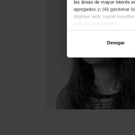
las áreas de mayor interés en
agregados y; (iii) gestionar 
páginas web, según aquellos
nuestros contenidos.
Al hacer clic en "Aceptar", 
Denegar
rechazarlas pulsando el botó
Para obtener más informació