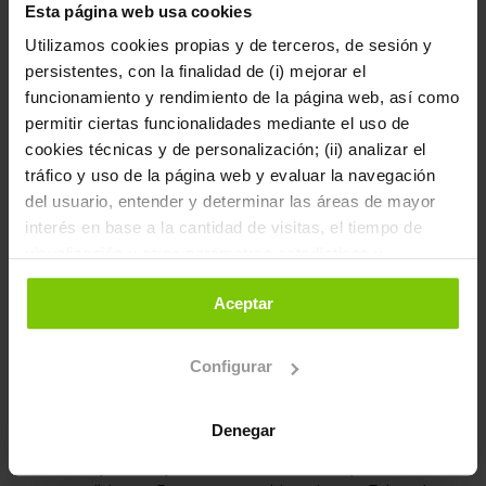
Esta página web usa cookies
Novela basada en
Narrativa breve:
Utilizamos cookies propias y de terceros, de sesión y
hechos reales
escritura de cuento
persistentes, con la finalidad de (i) mejorar el
y relato
funcionamiento y rendimiento de la página web, así como
INICIO 12-10-2026
permitir ciertas funcionalidades mediante el uso de
INICIO 16-11-2026
450,00 €
cookies técnicas y de personalización; (ii) analizar el
399,00 €
tráfico y uso de la página web y evaluar la navegación
del usuario, entender y determinar las áreas de mayor
interés en base a la cantidad de visitas, el tiempo de
visualización u otros parámetros estadísticos y
agregados y; (iii) gestionar los espacios publicitarios de
Aceptar
nuestra página web y la publicidad propia a mostrar en
otras páginas web, según aquellos aspectos que
consideramos de tu interés de acuerdo con tu
Configurar
navegación a través de nuestros contenidos.
CURSO EN VÍDEO
CURSO EN VÍDEO
Denegar
Al hacer clic en "Aceptar", aceptas el almacenamiento de
Escritura creativa:
De la novela al guion:
todas las cookies en tu dispositivo. Puedes configurarlas
claves para empezar
cómo adaptar una