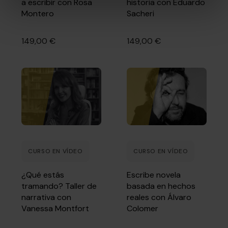
o rechazarlas pulsando el botón "Configurar".
a escribir con Rosa
historia con Eduardo
Montero
Sacheri
Para obtener más información sobre cómo utilizamos las
cookies dirígete a nuestra
Política de Cookies
.
149,00 €
149,00 €
CURSO EN VÍDEO
CURSO EN VÍDEO
¿Qué estás
Escribe novela
tramando? Taller de
basada en hechos
narrativa con
reales con Álvaro
Vanessa Montfort
Colomer