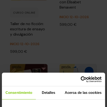
con Elísabet
Benavent
CURSO ONLINE
INICIO 12-10-2026
Taller de no ficción:
599,00 €
escritura de ensayo
y divulgación
INICIO 12-10-2026
599,00 €
Consentimiento
Detalles
Acerca de las cookies
CURSO ONLINE
CURSO ONLINE