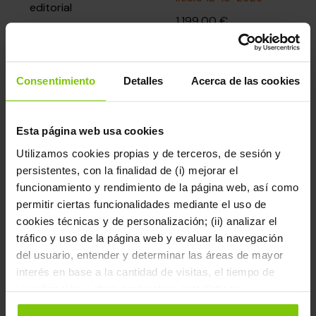
editorial
1.199,00 €
INICIO 12-10-2026
1.599,00 €
Consentimiento
Detalles
Acerca de las cookies
Esta página web usa cookies
Utilizamos cookies propias y de terceros, de sesión y
CURSO ONLINE
CURSO ONLINE
persistentes, con la finalidad de (i) mejorar el
El oficio de editor de
Cómo se publica un
funcionamiento y rendimiento de la página web, así como
mesa
libro
permitir ciertas funcionalidades mediante el uso de
cookies técnicas y de personalización; (ii) analizar el
INICIO 14-09-2026
INICIO 12-10-2026
tráfico y uso de la página web y evaluar la navegación
749,00 €
699,00 €
del usuario, entender y determinar las áreas de mayor
interés en base a la cantidad de visitas, el tiempo de
visualización u otros parámetros estadísticos y
agregados y; (iii) gestionar los espacios publicitarios de