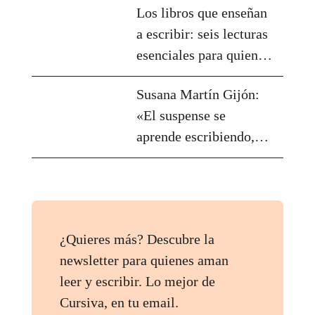
Los libros que enseñan
a escribir: seis lecturas
esenciales para quienes
sueñan con contar
Susana Martín Gijón:
historias
«El suspense se
aprende escribiendo,
revisando y dejándose
sorprender»
¿Quieres más? Descubre la
newsletter para quienes aman
leer y escribir. Lo mejor de
Cursiva, en tu email.