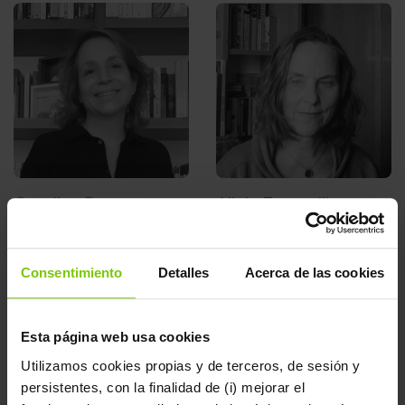
Carolina Reoyo
Alicia Escamilla
Editora Senior de
Editora y asesora editorial
Alfaguara y Lumen
+ información
Consentimiento
Detalles
Acerca de las cookies
Hispánica en Penguin
Random House Grupo
Esta página web usa cookies
Editorial, responsable de
Utilizamos cookies propias y de terceros, de sesión y
contenidos del programa
persistentes, con la finalidad de (i) mejorar el