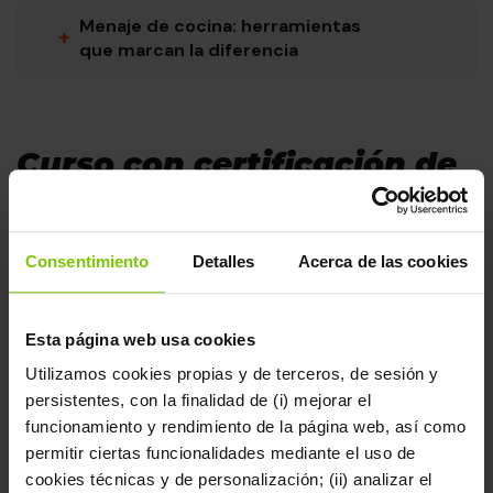
Menaje de cocina: herramientas
+
que marcan la diferencia
Curso con certificación de
prestigio
Este curso ha sido creado para cumplir con los niveles
Consentimiento
Detalles
Acerca de las cookies
de calidad de Penguin Random House Grupo Editorial. Al
finalizar el curso recibirás un certificado que acredita tu
formación.
Esta página web usa cookies
Utilizamos cookies propias y de terceros, de sesión y
persistentes, con la finalidad de (i) mejorar el
funcionamiento y rendimiento de la página web, así como
permitir ciertas funcionalidades mediante el uso de
Metodología en vídeo:
cookies técnicas y de personalización; (ii) analizar el