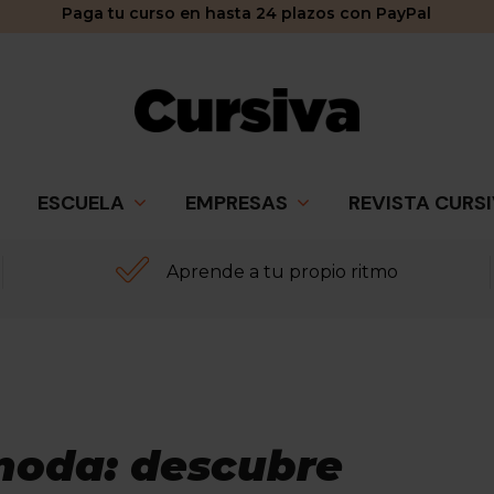
Paga tu curso en hasta 24 plazos con PayPal
ESCUELA
EMPRESAS
REVISTA CURS
Aprende a tu propio ritmo
ibertad:
 moda del
itta Ruiz
 moda: descubre
rtad y creatividad para