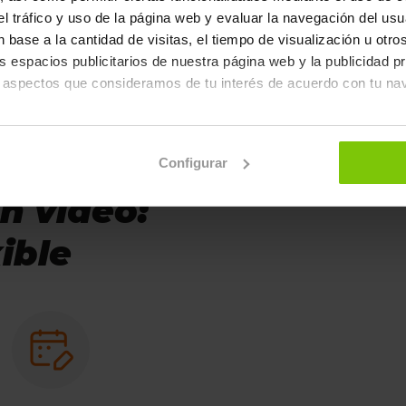
ial. Al finalizar el curso recibirás
r el tráfico y uso de la página web y evaluar la navegación del us
ormación.
 base a la cantidad de visitas, el tiempo de visualización u otr
los espacios publicitarios de nuestra página web y la publicidad p
 aspectos que consideramos de tu interés de acuerdo con tu na
aceptas el almacenamiento de todas las cookies en tu dispositivo
Configurar
n "Configurar".
n vídeo:
n sobre cómo utilizamos las cookies dirígete a nuestra
Política
xible