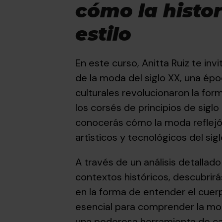
comprender cómo la moda refleja
cómo la histor
sociedad.
estilo
Certificado por:
En este curso, Anitta Ruiz te invi
de la moda del siglo XX, una épo
culturales revolucionaron la for
MATRICULARME
los corsés de principios de siglo
conocerás cómo la moda reflejó
artísticos y tecnológicos del sig
A través de un análisis detallad
contextos históricos, descubri
en la forma de entender el cuerpo
esencial para comprender la mo
una poderosa herramienta de cam