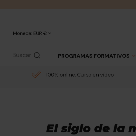
Moneda:
EUR €
PROGRAMAS FORMATIVOS
100% online. Curso en vídeo
Del corsé a la l
un viaje por la
siglo XX con An
El siglo de la
Viaja por un siglo de estilo, libe