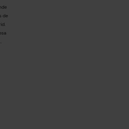
ónde
s de
id.
esa
.