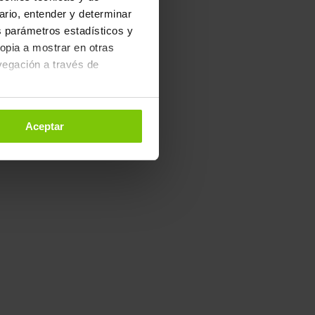
uario, entender y determinar
os parámetros estadísticos y
ropia a mostrar en otras
vegación a través de
. Puedes configurarlas o
Aceptar
 de Cookies
.