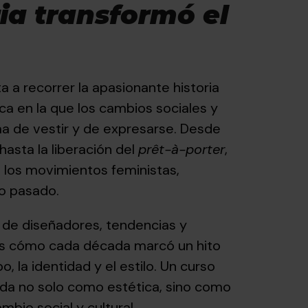
 la evolución de la
ia transformó el
ta a recorrer la apasionante historia
ca en la que los cambios sociales y
ma de vestir y de expresarse. Desde
 hasta la liberación del
prêt-à-porter
,
 los movimientos feministas,
lo pasado.
o de diseñadores, tendencias y
rás cómo cada década marcó un hito
, la identidad y el estilo. Un curso
da no solo como estética, sino como
bio social y cultural.