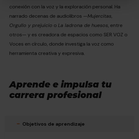
conexión con la voz y la exploración personal. Ha
Para obtener más información sobre cómo utilizamos las
cookies dirígete a nuestra
Política de Cookies
.
narrado decenas de audiolibros —
Mujercitas
,
Orgullo y prejuicio
o
La ladrona de huesos
, entre
otros— y es creadora de espacios como SER VOZ o
Voces en círculo, donde investiga la voz como
herramienta creativa y expresiva.
Aprende e impulsa tu
carrera profesional
−
Objetivos de aprendizaje